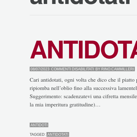
ANTIDOT
SU
08/07/2023
COMMENTI DISABILITATI
BY
RINO.CAMMILLERI
ANTIDOTATI
Cari antidotati, ogni volta che dico che il piatto
ripiomba nell’oblio fino alla successiva lamentel
Suggerimento: scadenzatevi una cifretta mensile, 
la mia imperitura gratitudine)…
ANTIDOTI
TAGGED:
ANTIDOTATI