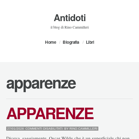
Antidoti
il blog di Rino Cammilleri
Home
Biografia
Libri
apparenze
APPARENZE
SU
27/01/2026
COMMENTI DISABILITATI
BY
RINO.CAMMILLERI
APPARENZE
Diceva, saggiamente, Oscar Wilde che è un superficiale chi non