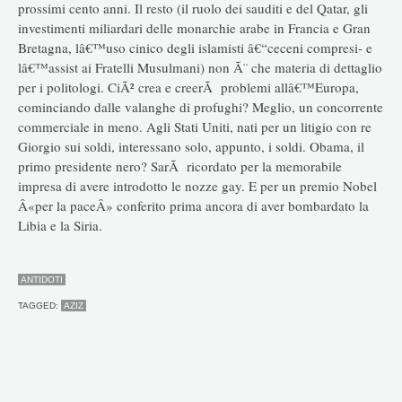
prossimi cento anni. Il resto (il ruolo dei sauditi e del Qatar, gli
investimenti miliardari delle monarchie arabe in Francia e Gran
Bretagna, lâ€™uso cinico degli islamisti â€“ceceni compresi- e
lâ€™assist ai Fratelli Musulmani) non Ã¨ che materia di dettaglio
per i politologi. CiÃ² crea e creerÃ problemi allâ€™Europa,
cominciando dalle valanghe di profughi? Meglio, un concorrente
commerciale in meno. Agli Stati Uniti, nati per un litigio con re
Giorgio sui soldi, interessano solo, appunto, i soldi. Obama, il
primo presidente nero? SarÃ ricordato per la memorabile
impresa di avere introdotto le nozze gay. E per un premio Nobel
Â«per la paceÂ» conferito prima ancora di aver bombardato la
Libia e la Siria.
ANTIDOTI
TAGGED:
AZIZ