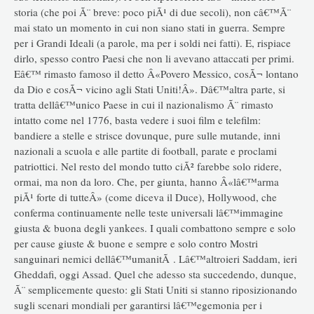
storia (che poi Ã¨ breve: poco piÃ¹ di due secoli), non câ€™Ã¨
mai stato un momento in cui non siano stati in guerra. Sempre
per i Grandi Ideali (a parole, ma per i soldi nei fatti). E, rispiace
dirlo, spesso contro Paesi che non li avevano attaccati per primi.
Eâ€™ rimasto famoso il detto Â«Povero Messico, cosÃ¬ lontano
da Dio e cosÃ¬ vicino agli Stati Uniti!Â». Dâ€™altra parte, si
tratta dellâ€™unico Paese in cui il nazionalismo Ã¨ rimasto
intatto come nel 1776, basta vedere i suoi film e telefilm:
bandiere a stelle e strisce dovunque, pure sulle mutande, inni
nazionali a scuola e alle partite di football, parate e proclami
patriottici. Nel resto del mondo tutto ciÃ² farebbe solo ridere,
ormai, ma non da loro. Che, per giunta, hanno Â«lâ€™arma
piÃ¹ forte di tutteÂ» (come diceva il Duce), Hollywood, che
conferma continuamente nelle teste universali lâ€™immagine
giusta & buona degli yankees. I quali combattono sempre e solo
per cause giuste & buone e sempre e solo contro Mostri
sanguinari nemici dellâ€™umanitÃ . Lâ€™altroieri Saddam, ieri
Gheddafi, oggi Assad. Quel che adesso sta succedendo, dunque,
Ã¨ semplicemente questo: gli Stati Uniti si stanno riposizionando
sugli scenari mondiali per garantirsi lâ€™egemonia per i