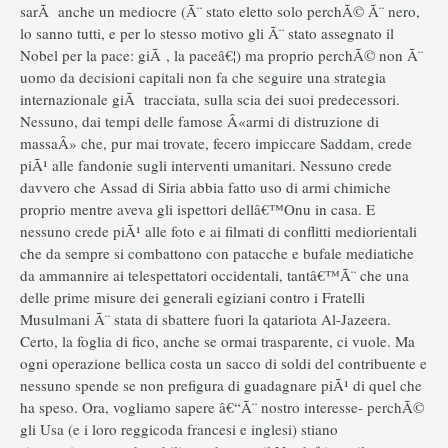
sarÃ anche un mediocre (Ã¨ stato eletto solo perchÃ© Ã¨ nero,
lo sanno tutti, e per lo stesso motivo gli Ã¨ stato assegnato il
Nobel per la pace: giÃ , la paceâ€¦) ma proprio perchÃ© non Ã¨
uomo da decisioni capitali non fa che seguire una strategia
internazionale giÃ tracciata, sulla scia dei suoi predecessori.
Nessuno, dai tempi delle famose Â«armi di distruzione di
massaÂ» che, pur mai trovate, fecero impiccare Saddam, crede
piÃ¹ alle fandonie sugli interventi umanitari. Nessuno crede
davvero che Assad di Siria abbia fatto uso di armi chimiche
proprio mentre aveva gli ispettori dellâ€™Onu in casa. E
nessuno crede piÃ¹ alle foto e ai filmati di conflitti mediorientali
che da sempre si combattono con patacche e bufale mediatiche
da ammannire ai telespettatori occidentali, tantâ€™Ã¨ che una
delle prime misure dei generali egiziani contro i Fratelli
Musulmani Ã¨ stata di sbattere fuori la qatariota Al-Jazeera.
Certo, la foglia di fico, anche se ormai trasparente, ci vuole. Ma
ogni operazione bellica costa un sacco di soldi del contribuente e
nessuno spende se non prefigura di guadagnare piÃ¹ di quel che
ha speso. Ora, vogliamo sapere â€“Ã¨ nostro interesse- perchÃ©
gli Usa (e i loro reggicoda francesi e inglesi) stiano