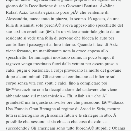
giorno della Decollazione di san Giovanni Battista: Â«Mina
Rafaat Aziz, tassista egiziano poco piÃ¹ che ventenne di
Alessandria, massacrato in piazza, lo scorso 16 agosto, da una
folla di islamisti solo perchÃ© aveva appeso allo specchietto del
suo taxi un crocifisso (â€¦). In un video amatoriale girato da un
residente si vede una folla di persone che blocca le auto per
controllare i passeggeri al loro interno. Quando il taxi di Aziz
viene fermato, un manifestante nota la croce appesa allo
specchietto. Le immagini mostrano come, in poco tempo, il
ragazzo venga trascinato fuori dalla vettura per essere preso a
calci, pugni e bastonate. I colpi provocano la morte del giovane
dopo alcuni minuti. Gli estremisti continuano ad infierire sul
corpo senza vita con sputi e calci, fino a completare poi
lâ€™esecuzione con la decapitazione del cadavere che viene
abbandonato sul marciapiedeÂ». Eh, Allah sÃ¬ che Ã¨
grandeâ€¦ ma in queste convulse ore che precedono lâ€™attacco
Usa-Francia-Gran Bretagna al regime di Assad in Siria, mentre
tutti si interrogano sugli scenari futuri e le strategie in atto, Ã¨
possibile che nessuno si sia chiesto che cosa diavolo sta
succedendo? Gli americani sono tutto fuorchÃ© stupidi e Obama