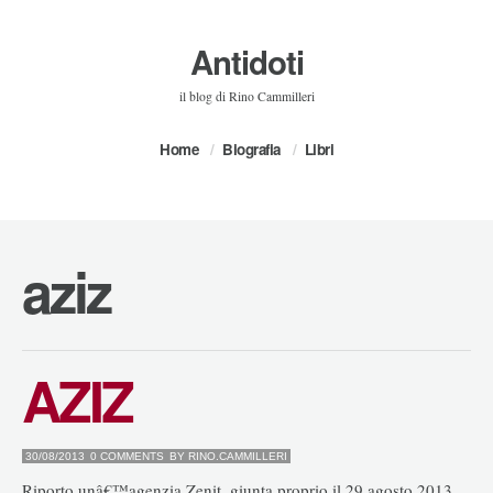
Antidoti
il blog di Rino Cammilleri
Home
Biografia
Libri
aziz
AZIZ
30/08/2013
0 COMMENTS
BY
RINO.CAMMILLERI
Riporto unâ€™agenzia Zenit, giunta proprio il 29 agosto 2013,