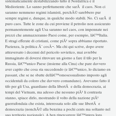
sistematicamente destabilizzando tutto il Nordafrica e il
Medioriente. Lo sanno perfettamente che sarÃ il caos. Non ci
saranno nemmeno regimi islamisti, perchÃ© sarebbero pur
sempre regimi e, dunque, in qualche modo stabili. No. Ci sarÃ il
puro caos. Tutte le zone da cui proviene il petrolio non assicurato
permanentemente agli Usa saranno nel caos, con impennate nei
prezzi che ammazzeranno Paesi come, per esempio, lâ€™Italia.
E stragi efferate di cristiani, come piÃ¹ sopra abbiamo riportato.
Pazienza, la politica Ã¨ cosÃ¬. Ma chi qui scrive, dopo avere
attraversato i decenni del pericolo sovietico, mai avrebbe
immaginato di doversi ritrovare un giorno a fare il tifo per la
Russia, lâ€™unico Paese (insieme alla Cina) che pare davvero
aver capito che cosa sta succedendo (e lâ€™unico, lo diciamo en
passant, che se ne sbatte dellâ€™omosessualismo imposto agli
occidentali da coloro che davvero comandano). Avevamo fatto il
tifo per gli Usa, guardiano della libertÃ e della democrazia, ai
tempi del Vietnam, ma adesso che nessuno piÃ¹ li contrasta
stanno, spiace dirlo, mostrando il volto della nazione piÃ¹
guerrafondaia che esista, interessata solo alle sue libertÃ e
democrazia (nonchÃ© alla benzina a pochi cents ma soltanto nel
suo territorio nazionale). A ben ripercorrere lâ€™intera loro