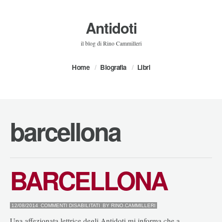
Antidoti
il blog di Rino Cammilleri
Home
Biografia
Libri
barcellona
BARCELLONA
SU
12/08/2014
COMMENTI DISABILITATI
BY
RINO.CAMMILLERI
BARCELLONA
Una affezionata lettrice degli Antidoti mi informa che a