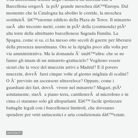
Barcellona sorgerÃ la piÃ¹ grande moschea dâ€™Europa. Dal
momento che la Catalogna ha abolito le corride, la moschea
sostituirÃ lâ€™enorme edificio della Plaza de Toros. Il minareto
sarÃ alto trecento metri, cento in piÃ¹ della (costruenda) piÃ¹
alta torre della altrettanto barcellonese Sagrada Familia. La
Spagna, come si sa, ci ha messo otto secoli di guerre per liberarsi
della presenza musulmana. Ora se la ripiglia poco alla volta per
via amministrativa. Ma la domanda Ã¨ unâ€™altra: che se ne
fanno gli imam di un minareto-grattacielo? Vogliono essere
sicuri che la voce del muezzin arrivi a Madrid? E il povero
muezzin, dovrÃ farsi cinque volte al giorno migliaia di scalini?
O Ã¨ previsto un ascensore ultraveloce? Oppure, come i
guardiani dei fari, dovrÃ vivere nel minareto? Magari, piÃ¹
astutamente, starÃ a piano terra, cantilenerÃ al microfono e in
cima ci staranno solo gli altoparlanti. Eâ€™ facile ipotizzare
battaglie legali con i barcellonesi limitrofi, che dovranno
spendere per vetri antiacustici e aria condizionata dâ€™estate.
ANTIDOTI