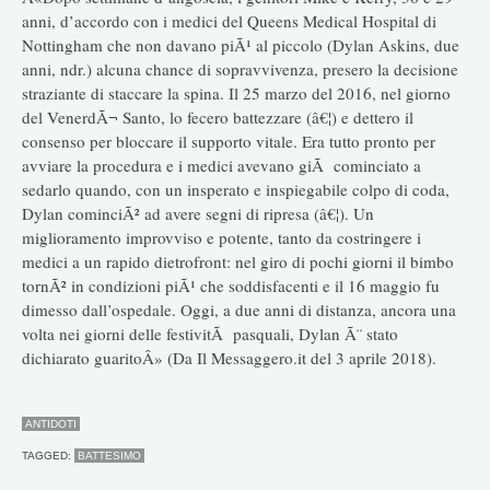
anni, d’accordo con i medici del Queens Medical Hospital di
Nottingham che non davano piÃ¹ al piccolo (Dylan Askins, due
anni, ndr.) alcuna chance di sopravvivenza, presero la decisione
straziante di staccare la spina. Il 25 marzo del 2016, nel giorno
del VenerdÃ¬ Santo, lo fecero battezzare (â€¦) e dettero il
consenso per bloccare il supporto vitale. Era tutto pronto per
avviare la procedura e i medici avevano giÃ cominciato a
sedarlo quando, con un insperato e inspiegabile colpo di coda,
Dylan cominciÃ² ad avere segni di ripresa (â€¦). Un
miglioramento improvviso e potente, tanto da costringere i
medici a un rapido dietrofront: nel giro di pochi giorni il bimbo
tornÃ² in condizioni piÃ¹ che soddisfacenti e il 16 maggio fu
dimesso dall’ospedale. Oggi, a due anni di distanza, ancora una
volta nei giorni delle festivitÃ pasquali, Dylan Ã¨ stato
dichiarato guaritoÂ» (Da Il Messaggero.it del 3 aprile 2018).
ANTIDOTI
TAGGED:
BATTESIMO