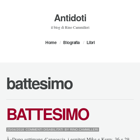
Antidoti
il blog di Rino Cammilleri
Home
Biografia
Libri
battesimo
BATTESIMO
SU
25/04/2018
COMMENTI DISABILITATI
BY
RINO.CAMMILLERI
BATTESIMO
Â«Dopo settimane d’angoscia, i genitori Mike e Kerry, 36 e 29