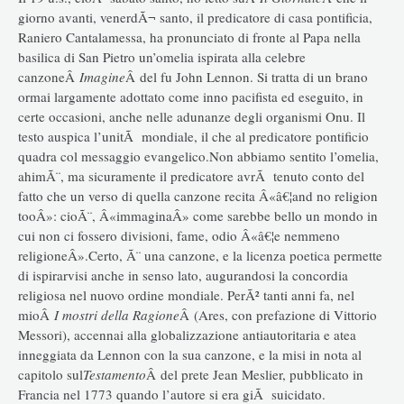
giorno avanti, venerdÃ¬ santo, il predicatore di casa pontificia,
Raniero Cantalamessa, ha pronunciato di fronte al Papa nella
basilica di San Pietro un’omelia ispirata alla celebre
canzoneÂ
Imagine
Â del fu John Lennon. Si tratta di un brano
ormai largamente adottato come inno pacifista ed eseguito, in
certe occasioni, anche nelle adunanze degli organismi Onu. Il
testo auspica l’unitÃ mondiale, il che al predicatore pontificio
quadra col messaggio evangelico.Non abbiamo sentito l’omelia,
ahimÃ¨, ma sicuramente il predicatore avrÃ tenuto conto del
fatto che un verso di quella canzone recita Â«â€¦and no religion
tooÂ»: cioÃ¨, Â«immaginaÂ» come sarebbe bello un mondo in
cui non ci fossero divisioni, fame, odio Â«â€¦e nemmeno
religioneÂ».Certo, Ã¨ una canzone, e la licenza poetica permette
di ispirarvisi anche in senso lato, augurandosi la concordia
religiosa nel nuovo ordine mondiale. PerÃ² tanti anni fa, nel
mioÂ
I mostri della Ragione
Â (Ares, con prefazione di Vittorio
Messori), accennai alla globalizzazione antiautoritaria e atea
inneggiata da Lennon con la sua canzone, e la misi in nota al
capitolo sul
Testamento
Â del prete Jean Meslier, pubblicato in
Francia nel 1773 quando l’autore si era giÃ suicidato.