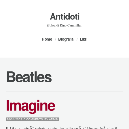
Antidoti
il blog di Rino Cammilleri
Home
Biografia
Libri
Beatles
Imagine
24/04/2003
0 COMMENTS
BY
ADMIN
Il 19 u.s., cioÃ¨ sabato santo, ho letto suÂ
Il Giornale
Â che il