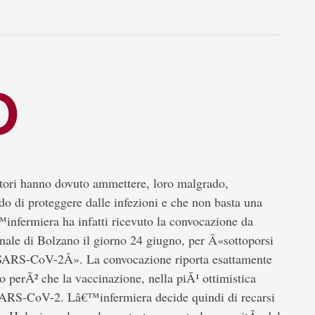
O
tori hanno dovuto ammettere, loro malgrado,
 di proteggere dalle infezioni e che non basta una
™infermiera ha infatti ricevuto la convocazione da
nale di Bolzano il giorno 24 giugno, per Â«sottoporsi
i SARS-CoV-2Â». La convocazione riporta esattamente
o perÃ² che la vaccinazione, nella piÃ¹ ottimistica
i SARS-CoV-2. Lâ€™infermiera decide quindi di recarsi