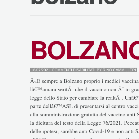
BOLZAN
SU
18/07/2021
COMMENTI DISABILITATI
BY
RINO.CAMMILLERI
BOLZANO
Â«E sempre a Bolzano proprio i medici vaccina
lâ€™amara veritÃ che il vaccino non Ã¨ in grado
legge dello Stato per cambiare la realtÃ . Unâ€
parte dellâ€™ASL di presentarsi al centro vacci
alla somministrazione gratuita del vaccino ant
la dicitura del testo della Legge 76/2021. Peccat
delle ipotesi, sarebbe anti Covid-19 e non ant