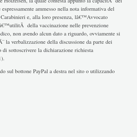
 Holzeisen, la quale contesta appunto la capacitÃ del
e espressamente ammesso nella nota informativa del
 Carabinieri e, alla loro presenza, lâ€™Avvocato
llâ€™utilitÃ della vaccinazione nelle prevenzione
edico, non avendo alcun dato a riguardo, ovviamente si
Ã¨ la verbalizzazione della discussione da parte dei
o di sottoscrivere la dichiarazione richiesta
).
o sul bottone PayPal a destra nel sito o utilizzando