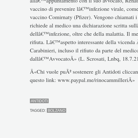
allâ€™appuntamento con il suo avvocato, Renate
vaccino di prevenire lâ€™infezione virale, com
vaccino Comirnaty (Pfizer). Vengono chiamati i
richiede al medico una dichiarazione scritta su
dellâ€™infezione, oltre che della malattia. Il m
rifiuta. Lâ€™aspetto interessante della vicenda 
Carabinieri, incluso il rifiuto da parte del medic
dallâ€™AvvocatoÂ» (L. Scrosati, Lnbq, 18.7.21
Â«Chi vuole puÃ² sostenere gli Antidoti cliccand
questo link: www.paypal.me/rinocammilleriÂ»
ANTIDOTI
TAGGED:
BOLZANO