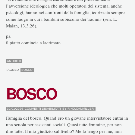
l’avversione ideologica che molti operatori del sistema, anche
psicologi, hanno nei confronti della famiglia, teorizzata sempre
come luogo in cui i bambini subiscono dei traumi» (sen. L.
Malan, 13.3.26).
ps.
il piatto comincia a lacrimare…
ANTIDOTI
TAGGED:
BOSCO.
BOSCO
SU
30/01/2026
COMMENTI DISABILITATI
BY
RINO.CAMMILLERI
BOSCO
Famiglia del bosco. Quand’ero un giovane intervistatore entrai in
una scuola per assistenti sociali. Quasi tutte femmine, per non
dire tutte. Il mio giudizio sul livello? Me lo tengo per me, non