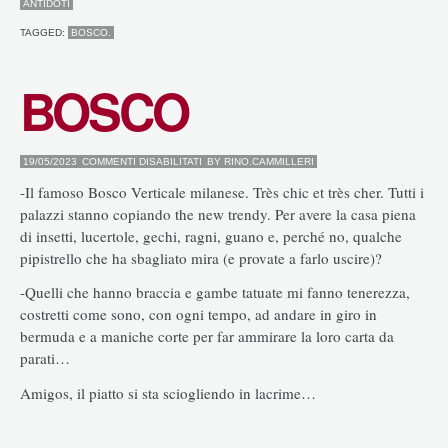
ANTIDOTI
TAGGED:
BOSCO.
BOSCO
SU
19/05/2023
COMMENTI DISABILITATI
BY
RINO.CAMMILLERI
BOSCO
-Il famoso Bosco Verticale milanese. Très chic et très cher. Tutti i
palazzi stanno copiando the new trendy. Per avere la casa piena
di insetti, lucertole, gechi, ragni, guano e, perché no, qualche
pipistrello che ha sbagliato mira (e provate a farlo uscire)?
-Quelli che hanno braccia e gambe tatuate mi fanno tenerezza,
costretti come sono, con ogni tempo, ad andare in giro in
bermuda e a maniche corte per far ammirare la loro carta da
parati…
Amigos, il piatto si sta sciogliendo in lacrime…