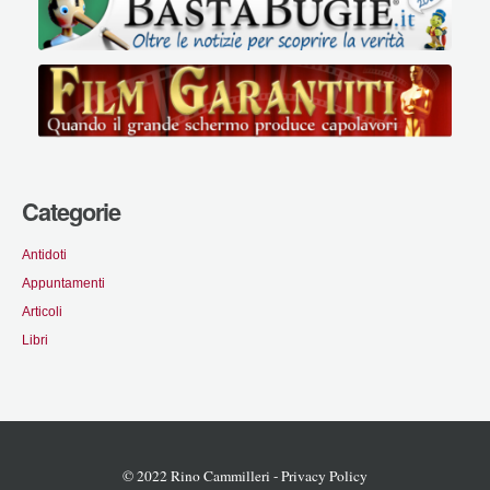
Categorie
Antidoti
Appuntamenti
Articoli
Libri
© 2022 Rino Cammilleri -
Privacy Policy