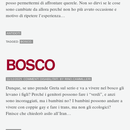
posso permettermi di affrontare querele. Non so dirvi se le cose
sono cambiate da allora perché non ho più avuto occasione e
motivo di ripetere l’esperienza…
ANTIDOTI
TAGGED:
BOSCO.
BOSCO
SU
11/12/2025
COMMENTI DISABILITATI
BY
RINO.CAMMILLERI
BOSCO
Dunque, se uno prende Greta sul serio e va a vivere nel bosco gli
levano i figli? Perché i genitori possono fare i “verdi”, e anzi
sono incoraggiati, ma i bambini no? I bambini possono andare a
vivere con coppie gay e fare i trans, ma non gli ecologici?
Finisce che chiederò asilo all’Iran…