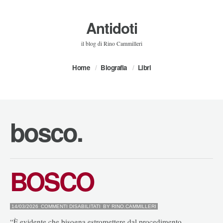
Antidoti
il blog di Rino Cammilleri
Home
Biografia
Libri
bosco.
BOSCO
SU
14/03/2026
COMMENTI DISABILITATI
BY
RINO.CAMMILLERI
BOSCO
“È evidente che bisogna estromettere dal procedimento