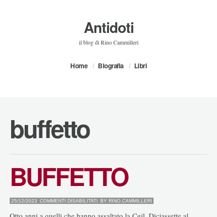
Antidoti
il blog di Rino Cammilleri
Home
Biografia
Libri
buffetto
BUFFETTO
SU
25/12/2023
COMMENTI DISABILITATI
BY
RINO.CAMMILLERI
BUFFETTO
Otto anni a quelli che hanno assaltato la Cgil. Diciassette al