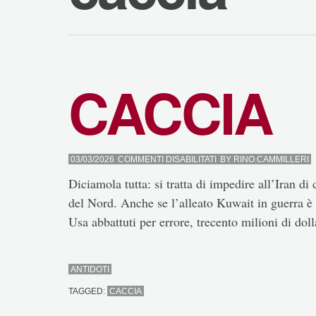
CACCIA
SU
03/03/2026
COMMENTI DISABILITATI
BY
RINO.CAMMILLERI
CACCIA
Diciamola tutta: si tratta di impedire all’Iran d
del Nord. Anche se l’alleato Kuwait in guerra è 
Usa abbattuti per errore, trecento milioni di do
ANTIDOTI
TAGGED:
CACCIA