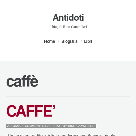
Antidoti
il blog di Rino Cammilleri
Home
Biografia
Libri
caffè
CAFFE’
SU
23/04/2023
COMMENTI DISABILITATI
BY
RINO.CAMMILLERI
CAFFE’
-Un anziano, pulito, distinto, mi ferma gentilmente. Vuole