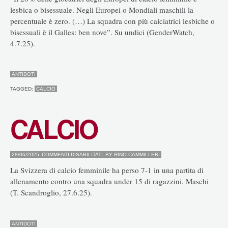
lesbica o bisessuale. Negli Europei o Mondiali maschili la
percentuale è zero. (…) La squadra con più calciatrici lesbiche o
bisessuali è il Galles: ben nove”. Su undici (GenderWatch,
4.7.25).
ANTIDOTI
TAGGED:
CALCIO
CALCIO
SU
28/06/2025
COMMENTI DISABILITATI
BY
RINO.CAMMILLERI
CALCIO
La Svizzera di calcio femminile ha perso 7-1 in una partita di
allenamento contro una squadra under 15 di ragazzini. Maschi
(T. Scandroglio, 27.6.25).
ANTIDOTI