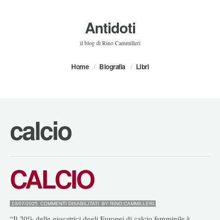
Antidoti
il blog di Rino Cammilleri
Home
Biografia
Libri
calcio
CALCIO
SU
13/07/2025
COMMENTI DISABILITATI
BY
RINO.CAMMILLERI
CALCIO
“Il 20% delle giocatrici degli Europei di calcio femminile è