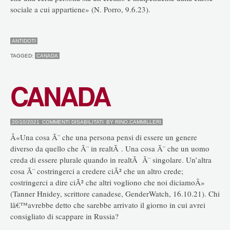
sociale a cui appartiene» (N. Porro, 9.6.23).
ANTIDOTI
TAGGED:
CANADA
CANADA
SU
20/10/2021
COMMENTI DISABILITATI
BY
RINO.CAMMILLERI
CANADA
Â«Una cosa Ã¨ che una persona pensi di essere un genere
diverso da quello che Ã¨ in realtÃ . Una cosa Ã¨ che un uomo
creda di essere plurale quando in realtÃ Ã¨ singolare. Un’altra
cosa Ã¨ costringerci a credere ciÃ² che un altro crede;
costringerci a dire ciÃ² che altri vogliono che noi diciamoÂ»
(Tanner Hnidey, scrittore canadese, GenderWatch, 16.10.21). Chi
lâ€™avrebbe detto che sarebbe arrivato il giorno in cui avrei
consigliato di scappare in Russia?