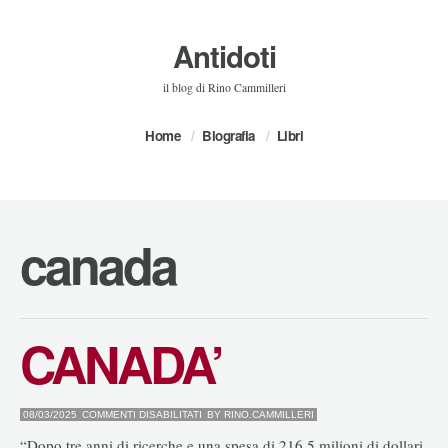
Antidoti
il blog di Rino Cammilleri
Home
Biografia
Libri
canada
CANADA’
SU
08/03/2025
COMMENTI DISABILITATI
BY
RINO.CAMMILLERI
CANADA’
“Dopo tre anni di ricerche e una spesa di 216,5 milioni di dollari,