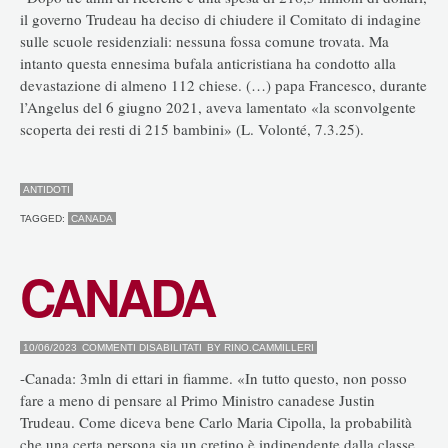
il governo Trudeau ha deciso di chiudere il Comitato di indagine
sulle scuole residenziali: nessuna fossa comune trovata. Ma
intanto questa ennesima bufala anticristiana ha condotto alla
devastazione di almeno 112 chiese. (…) papa Francesco, durante
l’Angelus del 6 giugno 2021, aveva lamentato «la sconvolgente
scoperta dei resti di 215 bambini» (L. Volonté, 7.3.25).
ANTIDOTI
TAGGED:
CANADA
CANADA
SU
10/06/2023
COMMENTI DISABILITATI
BY
RINO.CAMMILLERI
CANADA
-Canada: 3mln di ettari in fiamme. «In tutto questo, non posso
fare a meno di pensare al Primo Ministro canadese Justin
Trudeau. Come diceva bene Carlo Maria Cipolla, la probabilità
che una certa persona sia un cretino è indipendente dalla classe