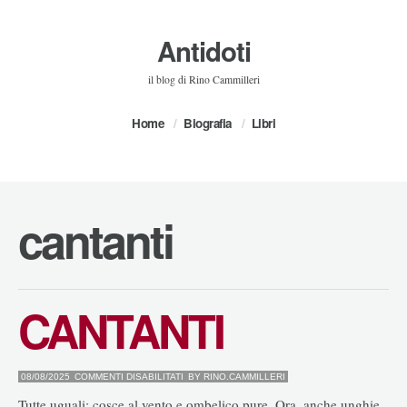
Antidoti
il blog di Rino Cammilleri
Home
Biografia
Libri
cantanti
CANTANTI
SU
08/08/2025
COMMENTI DISABILITATI
BY
RINO.CAMMILLERI
CANTANTI
Tutte uguali: cosce al vento e ombelico pure. Ora, anche unghie