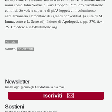
nomi come John Wayne e Gary Cooper? Pure loro diventarono
cattolici. Se volete saperne di piÃ¹ leggetevi il voluminoso
â€œDizionario elementare dei grandi convertitiâ€ (a cura di M.
Iannaccone e L. Scrosati), Istituto di Apologetica, pp. 370, â‚¬.
25. Chiedere a info@iltimone.org.
ANTIDOTI
TAGGED:
CONVERTITI
Newsletter
Ricevi ogni giorno gli
Antidoti
nella tua mail
Iscriviti
Sostieni