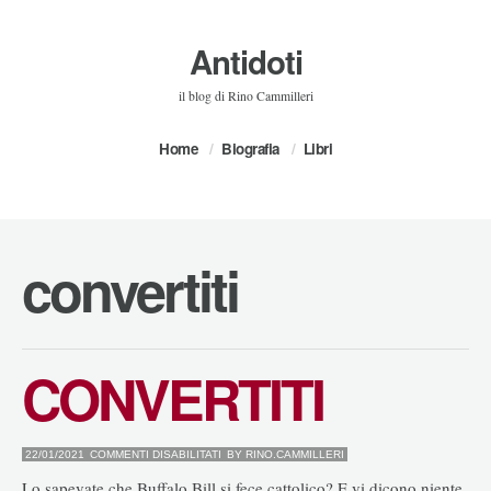
Antidoti
il blog di Rino Cammilleri
Home
Biografia
Libri
convertiti
CONVERTITI
SU
22/01/2021
COMMENTI DISABILITATI
BY
RINO.CAMMILLERI
CONVERTITI
Lo sapevate che Buffalo Bill si fece cattolico? E vi dicono niente