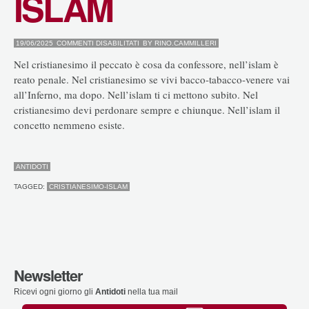
ISLAM
SU
19/06/2025
COMMENTI DISABILITATI
BY
RINO.CAMMILLERI
CRISTIANESIMO-
ISLAM
Nel cristianesimo il peccato è cosa da confessore, nell’islam è
reato penale. Nel cristianesimo se vivi bacco-tabacco-venere vai
all’Inferno, ma dopo. Nell’islam ti ci mettono subito. Nel
cristianesimo devi perdonare sempre e chiunque. Nell’islam il
concetto nemmeno esiste.
ANTIDOTI
TAGGED:
CRISTIANESIMO-ISLAM
Newsletter
Ricevi ogni giorno gli
Antidoti
nella tua mail