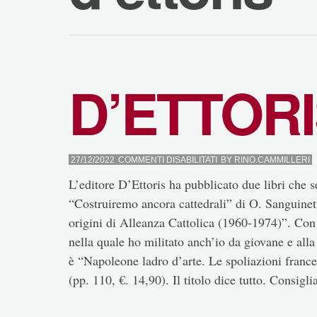
D’ETTOR
SU
27/12/2022
COMMENTI DISABILITATI
BY
RINO.CAMMILLERI
D’ETTORIS
L’editore D’Ettoris ha pubblicato due libri che s
“Costruiremo ancora cattedrali” di O. Sanguinetti
origini di Alleanza Cattolica (1960-1974)”. Con f
nella quale ho militato anch’io da giovane e alla
è “Napoleone ladro d’arte. Le spoliazioni frances
(pp. 110, €. 14,90). Il titolo dice tutto. Consigl