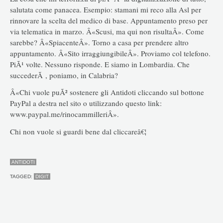
salutata come panacea. Esempio: stamani mi reco alla Asl per
rinnovare la scelta del medico di base. Appuntamento preso per
via telematica in marzo. Â«Scusi, ma qui non risultaÂ». Come
sarebbe? Â«SpiacenteÂ». Torno a casa per prendere altro
appuntamento. Â«Sito irraggiungibileÂ». Proviamo col telefono.
PiÃ¹ volte. Nessuno risponde. E siamo in Lombardia. Che
succederÃ , poniamo, in Calabria?
Â«Chi vuole puÃ² sostenere gli Antidoti cliccando sul bottone
PayPal a destra nel sito o utilizzando questo link:
www.paypal.me/rinocammilleriÂ».
Chi non vuole si guardi bene dal cliccareâ€¦
ANTIDOTI
TAGGED:
DIGIT