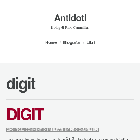
Antidoti
il blog di Rino Cammilleri
Home
Biografia
Libri
digit
DIGIT
SU
29/04/2021
COMMENTI DISABILITATI
BY
RINO.CAMMILLERI
DIGIT
La cosa che mi terrorizza di piÃ¹ Ã¨ la digitalizzazione di tutto,