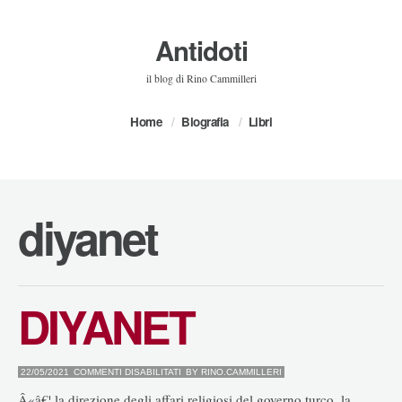
Antidoti
il blog di Rino Cammilleri
Home
Biografia
Libri
diyanet
DIYANET
SU
22/05/2021
COMMENTI DISABILITATI
BY
RINO.CAMMILLERI
DIYANET
Â«â€¦ la direzione degli affari religiosi del governo turco, la