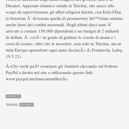
Diyanet. Apparato islamico statale in Turchia, che nasce allo
scopo di supervisionare gli affari religiosi interni, con ErdoÄŸan
la funzione Ã¨ diventata quella di promuovere lâ€™islam sunnita
anche fuori dei confini nazionali. Negli ultimi dieci anni Ã¨
arrivato a contare 150.000 dipendenti e un budget di 2 miliardi
di dollari. Ãˆ cosÃ¬ in grado di guidare le scuole di imam e i
corsi di corano, oltre che le moschee, non solo in Turchia, ma in
tutta Europa aprendone ogni anno decineÂ» (L.Formicola, Lnbq,
19.5.21).
Â«Chi vuole puÃ² sostenere gli Antidoti cliccando sul bottone
PayPal a destra nel sito o utilizzando questo link:
www.paypal.me/rinocammilleriÂ»
ANTIDOTI
TAGGED:
DIYANET