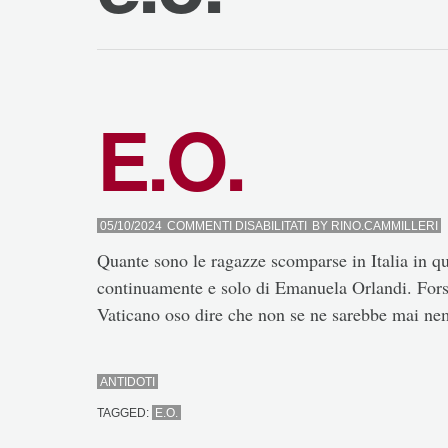
E.O.
SU
05/10/2024
COMMENTI DISABILITATI
BY
RINO.CAMMILLERI
E.O.
Quante sono le ragazze scomparse in Italia in q
continuamente e solo di Emanuela Orlandi. Forse
Vaticano oso dire che non se ne sarebbe mai 
ANTIDOTI
TAGGED:
E.O.