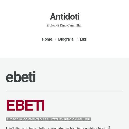
Antidoti
il blog di Rino Cammilleri
Home
Biografia
Libri
ebeti
EBETI
SU
11/04/2016
COMMENTI DISABILITATI
BY
RINO.CAMMILLERI
EBETI
Lâ€™invenzione dello smartphone ha rimboschito le cittÃ .