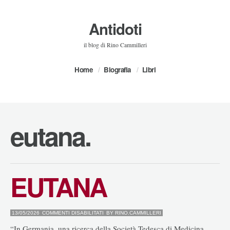
Antidoti
il blog di Rino Cammilleri
Home
Biografia
Libri
eutana.
EUTANA
SU
13/05/2026
COMMENTI DISABILITATI
BY
RINO.CAMMILLERI
EUTANA
“In Germania, una ricerca della Società Tedesca di Medicina