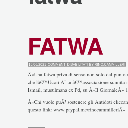
FATWA
SU
15/06/2021
COMMENTI DISABILITATI
BY
RINO.CAMMILLERI
FATWA
Â«Una fatwa priva di senso non solo dal punto d
che lâ€™Ucoii Ã¨ unâ€™associazione sunnita m
Ismail, musulmana ex Pd, su Â«Il GiornaleÂ» 1
Â«Chi vuole puÃ² sostenere gli Antidoti cliccand
questo link: www.paypal.me/rinocammilleriÂ»