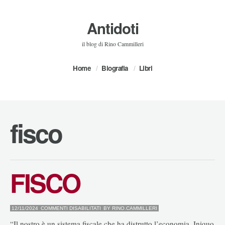
Antidoti
il blog di Rino Cammilleri
Home
Biografia
Libri
fisco
FISCO
SU
12/11/2024
COMMENTI DISABILITATI
BY
RINO.CAMMILLERI
FISCO
“Il nostro è un sistema fiscale che ha distrutto l’economia. Iniquo