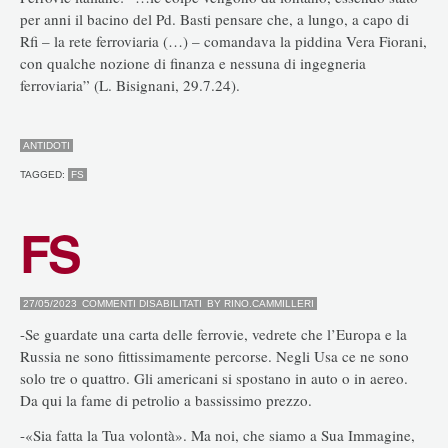
per anni il bacino del Pd. Basti pensare che, a lungo, a capo di
Rfi – la rete ferroviaria (…) – comandava la piddina Vera Fiorani,
con qualche nozione di finanza e nessuna di ingegneria
ferroviaria” (L. Bisignani, 29.7.24).
ANTIDOTI
TAGGED:
FS
FS
SU
27/05/2023
COMMENTI DISABILITATI
BY
RINO.CAMMILLERI
FS
-Se guardate una carta delle ferrovie, vedrete che l’Europa e la
Russia ne sono fittissimamente percorse. Negli Usa ce ne sono
solo tre o quattro. Gli americani si spostano in auto o in aereo.
Da qui la fame di petrolio a bassissimo prezzo.
-«Sia fatta la Tua volontà». Ma noi, che siamo a Sua Immagine,