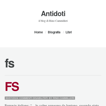
Antidoti
il blog di Rino Cammilleri
Home
Biografia
Libri
fs
FS
SU
30/07/2024
COMMENTI DISABILITATI
BY
RINO.CAMMILLERI
FS
Ferrovie italiane: “…le colpe vengono da lontano, essendo stato