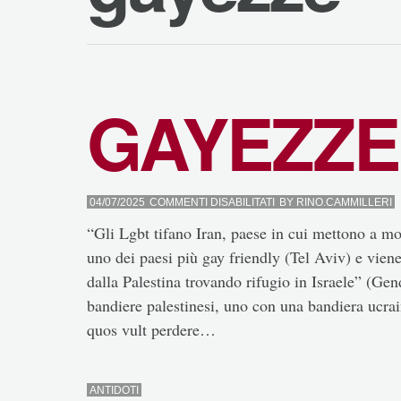
GAYEZZE
SU
04/07/2025
COMMENTI DISABILITATI
BY
RINO.CAMMILLERI
GAYEZZE
“Gli Lgbt tifano Iran, paese in cui mettono a mor
uno dei paesi più gay friendly (Tel Aviv) e vien
dalla Palestina trovando rifugio in Israele” (G
bandiere palestinesi, uno con una bandiera ucra
quos vult perdere…
ANTIDOTI