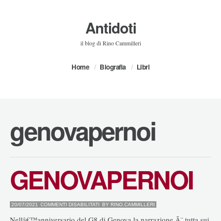
Antidoti
il blog di Rino Cammilleri
Home
Biografia
Libri
genovapernoi
GENOVAPERNOI
SU
20/07/2021
COMMENTI DISABILITATI
BY
RINO.CAMMILLERI
GENOVAPERNOI
Nellâ€™anniversario del G8 di Genova la narrazione Ã¨ tutta sui