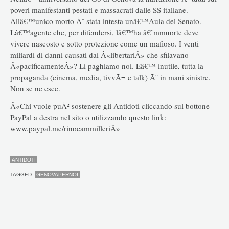
poveri manifestanti pestati e massacrati dalle SS italiane.
Allâ€™unico morto Ã¨ stata intesta unâ€™Aula del Senato.
Lâ€™agente che, per difendersi, lâ€™ha â€˜mmuorte deve
vivere nascosto e sotto protezione come un mafioso. I venti
miliardi di danni causati dai Â«libertariÂ» che sfilavano
Â«pacificamenteÂ»? Li paghiamo noi. Eâ€™ inutile, tutta la
propaganda (cinema, media, tivvÃ¬ e talk) Ã¨ in mani sinistre.
Non se ne esce.
Â«Chi vuole puÃ² sostenere gli Antidoti cliccando sul bottone
PayPal a destra nel sito o utilizzando questo link:
www.paypal.me/rinocammilleriÂ»
ANTIDOTI
TAGGED:
GENOVAPERNOI