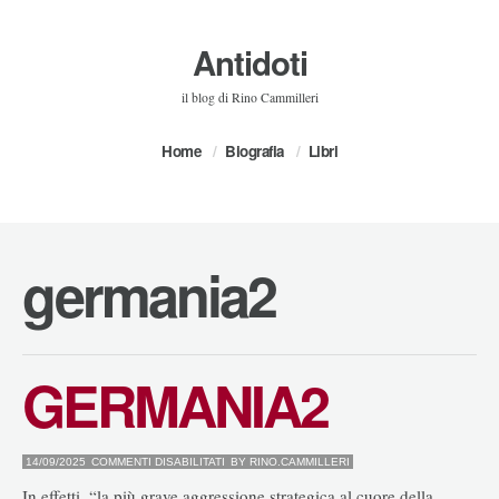
Antidoti
il blog di Rino Cammilleri
Home
Biografia
Libri
germania2
GERMANIA2
SU
14/09/2025
COMMENTI DISABILITATI
BY
RINO.CAMMILLERI
GERMANIA2
In effetti, “la più grave aggressione strategica al cuore della