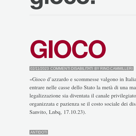
GIOCO
SU
02/11/2023
COMMENTI DISABILITATI
BY
RINO.CAMMILLERI
GIOCO
«Gioco d’azzardo e scommesse valgono in Italia 
entrare nelle casse dello Stato la metà di una ma
legalizzazione sia diventata il canale privilegiato
organizzata e pazienza se il costo sociale dei dis
Sanvito, Lnbq, 17.10.23).
ANTIDOTI