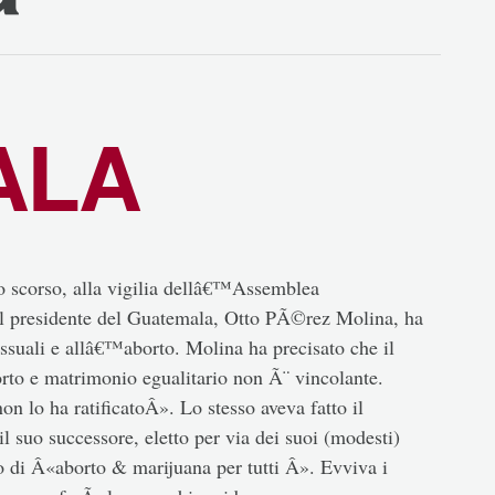
ALA
 scorso, alla vigilia dellâ€™Assemblea
il presidente del Guatemala, Otto PÃ©rez Molina, ha
suali e allâ€™aborto. Molina ha precisato che il
rto e matrimonio egualitario non Ã¨ vincolante.
on lo ha ratificatoÂ». Lo stesso aveva fatto il
l suo successore, eletto per via dei suoi (modesti)
do di Â«aborto & marijuana per tutti Â». Evviva i