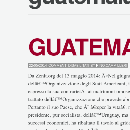
GUATEM
SU
22/05/2014
COMMENTI DISABILITATI
BY
RINO.CAMMILLERI
GUATEMALA
Da Zenit.org del 13 maggio 2014: Â«Nel giugno
dellâ€™Organizzazione degli Stati Americani, 
espresso la sua contrarietÃ ai matrimoni omoses
trattato dellâ€™Organizzazione che prevede abo
Pertanto il suo Paese, che Ã¨ â€œper la vitaâ€, n
presidente, pur socialista, dellâ€™Uruguay, ma i
successi economici, ha ribaltato il tavolo al gri