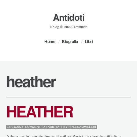
Antidoti
il blog di Rino Cammilleri
Home
Biografia
Libri
heather
HEATHER
SU
14/01/2026
COMMENTI DISABILITATI
BY
RINO.CAMMILLERI
HEATHER
Allora, se ho capito bene: Heather Parisi, in quanto cittadina