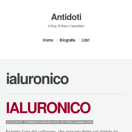
Antidoti
il blog di Rino Cammilleri
Home
Biografia
Libri
ialuronico
IALURONICO
SU
23/11/2025
COMMENTI DISABILITATI
BY
RINO.CAMMILLERI
IALURONICO
Esaurita l’era del collagene, che avevano finito col dartelo da