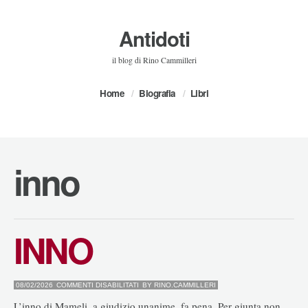
Antidoti
il blog di Rino Cammilleri
Home
Biografia
Libri
inno
INNO
SU
08/02/2026
COMMENTI DISABILITATI
BY
RINO.CAMMILLERI
INNO
L’inno di Mameli, a giudizio unanime, fa pena. Per giunta non