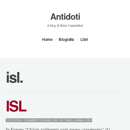
Antidoti
il blog di Rino Cammilleri
Home
Biografia
Libri
isl.
ISL
SU
20/12/2024
COMMENTI DISABILITATI
BY
RINO.CAMMILLERI
ISL
In Europa “l’Islam raddoppia ogni nuovo censimento” (G.