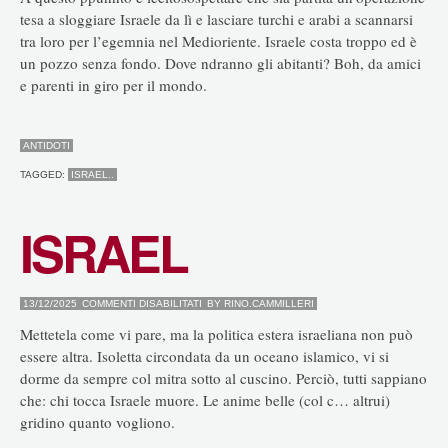
tesa a sloggiare Israele da lì e lasciare turchi e arabi a scannarsi
tra loro per l’egemnia nel Medioriente. Israele costa troppo ed è
un pozzo senza fondo. Dove ndranno gli abitanti? Boh, da amici
e parenti in giro per il mondo.
ANTIDOTI
TAGGED:
ISRAEL..
ISRAEL
SU
13/12/2025
COMMENTI DISABILITATI
BY
RINO.CAMMILLERI
ISRAEL
Mettetela come vi pare, ma la politica estera israeliana non può
essere altra. Isoletta circondata da un oceano islamico, vi si
dorme da sempre col mitra sotto al cuscino. Perciò, tutti sappiano
che: chi tocca Israele muore. Le anime belle (col c… altrui)
gridino quanto vogliono.