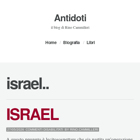
Antidoti
il blog di Rino Cammilleri
Home
Biografia
Libri
israel..
ISRAEL
SU
27/05/2026
COMMENTI DISABILITATI
BY
RINO.CAMMILLERI
ISRAEL
A questo ppunnto è lecitosospettare che sia partita un’operazione