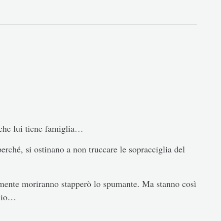
nche lui tiene famiglia…
erché, si ostinano a non truccare le sopracciglia del
almente moriranno stapperò lo spumante. Ma stanno così
a io…