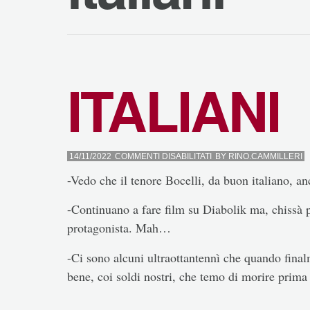
ITALIANI
SU
14/11/2022
COMMENTI DISABILITATI
BY
RINO.CAMMILLERI
ITALIANI
-Vedo che il tenore Bocelli, da buon italiano, a
-Continuano a fare film su Diabolik ma, chissà p
protagonista. Mah…
-Ci sono alcuni ultraottantennì che quando fin
bene, coi soldi nostri, che temo di morire prim