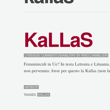
KaLLaS
SU
17/05/2026
COMMENTI DISABILITATI
BY
RINO.CAMMILLERI
KALLAS
Femminicidi in Ue? In testa Lettonia e Lituania. 
non pervenuta: forse per questo la Kallas (non 
ANTIDOTI
TAGGED:
KALLAS