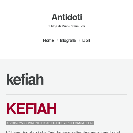
Antidoti
il blog di Rino Cammilleri
Home
Biografia
Libri
kefiah
KEFIAH
SU
16/10/2025
COMMENTI DISABILITATI
BY
RINO.CAMMILLERI
KEFIAH
E’ bene ricordarsi che “nel famoso settembre nero, quello del