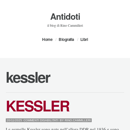
Antidoti
il blog di Rino Cammilleri
Home
Biografia
Libri
kessler
KESSLER
SU
20/11/2025
COMMENTI DISABILITATI
BY
RINO.CAMMILLERI
KESSLER
Le gemelle Kessler sono nate nell’allora DDR nel 1936 e sono