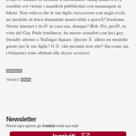
esordito col vietare i manifesti pubblicitari con mannequin in
bikini. Non voleva che le sue figlie crescessero con negli occhi
un modello di fisico femminile inarrivabile e perciÃ² frustrante.
Niente internet e tivÃ¹ in casa sua, dunque? Boh. Poi, perÃ², in
vista del Gay Pride londinese, ha messo semafori con luci gay-
friendly attorno a Trafalgar Square. Questo Ã¨ allora un modello
giusto per le sue figlie? O Ã¨ che pecunia non olet? Sia come sia,
i britannici sono abituati alle docce scozzesi.
ANTIDOTI
TAGGED:
KHAN
Newsletter
Ricevi ogni giorno gli
Antidoti
nella tua mail