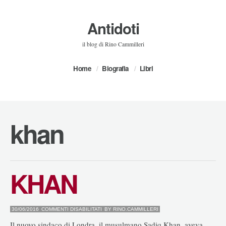
Antidoti
il blog di Rino Cammilleri
Home
Biografia
Libri
khan
KHAN
SU
30/06/2016
COMMENTI DISABILITATI
BY
RINO.CAMMILLERI
KHAN
Il nuovo sindaco di Londra, il musulmano Sadiq Khan, aveva