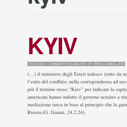
KYIV
SU
25/02/2024
COMMENTI DISABILITATI
BY
RINO.CAMMILLERI
KYIV
(…) il ministero degli Esteri tedesco (retto da 
l’esito del conflitto: nella corrispondenza ad uso
più il termine russo “Kiev” per indicare la capi
americani hanno indotto il governo ucraino a rin
mediazione turca in base al principio che la gue
Russia.(G. Gaiani, 24.2.24).