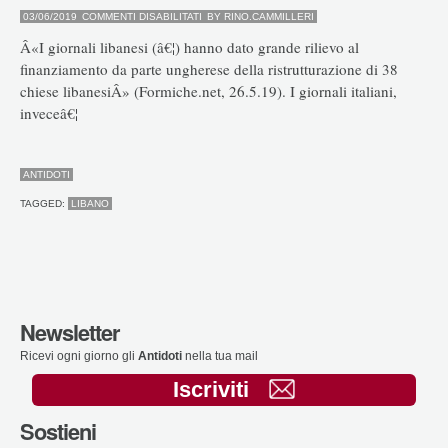
SU
03/06/2019
COMMENTI DISABILITATI
BY
RINO.CAMMILLERI
LIBANO
Â«I giornali libanesi (â€¦) hanno dato grande rilievo al
finanziamento da parte ungherese della ristrutturazione di 38
chiese libanesiÂ» (Formiche.net, 26.5.19). I giornali italiani,
inveceâ€¦
ANTIDOTI
TAGGED:
LIBANO
Newsletter
Ricevi ogni giorno gli
Antidoti
nella tua mail
Iscriviti
Sostieni