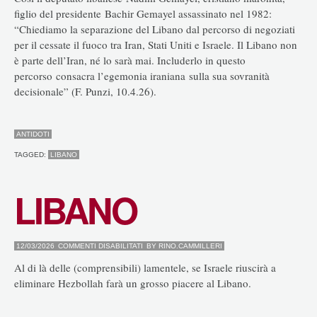
figlio del presidente Bachir Gemayel assassinato nel 1982:
“Chiediamo la separazione del Libano dal percorso di negoziati
per il cessate il fuoco tra Iran, Stati Uniti e Israele. Il Libano non
è parte dell’Iran, né lo sarà mai. Includerlo in questo
percorso consacra l’egemonia iraniana sulla sua sovranità
decisionale” (F. Punzi, 10.4.26).
ANTIDOTI
TAGGED:
LIBANO
LIBANO
SU
12/03/2026
COMMENTI DISABILITATI
BY
RINO.CAMMILLERI
LIBANO
Al di là delle (comprensibili) lamentele, se Israele riuscirà a
eliminare Hezbollah farà un grosso piacere al Libano.