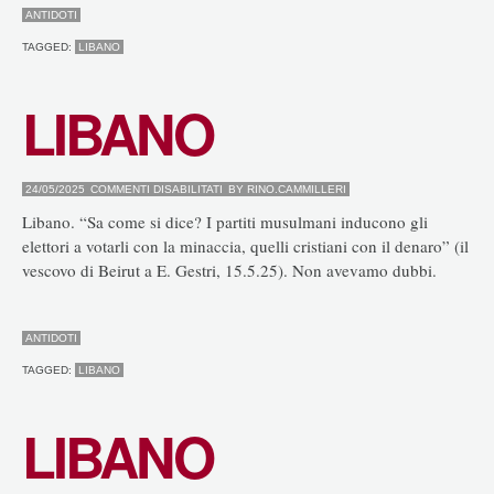
ANTIDOTI
TAGGED:
LIBANO
LIBANO
SU
24/05/2025
COMMENTI DISABILITATI
BY
RINO.CAMMILLERI
LIBANO
Libano. “Sa come si dice? I partiti musulmani inducono gli
elettori a votarli con la minaccia, quelli cristiani con il denaro” (il
vescovo di Beirut a E. Gestri, 15.5.25). Non avevamo dubbi.
ANTIDOTI
TAGGED:
LIBANO
LIBANO