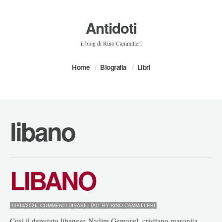
Antidoti
il blog di Rino Cammilleri
Home
Biografia
Libri
libano
LIBANO
SU
11/04/2026
COMMENTI DISABILITATI
BY
RINO.CAMMILLERI
LIBANO
Così il deputato libanese Nadim Gemayel, cristiano maronita,