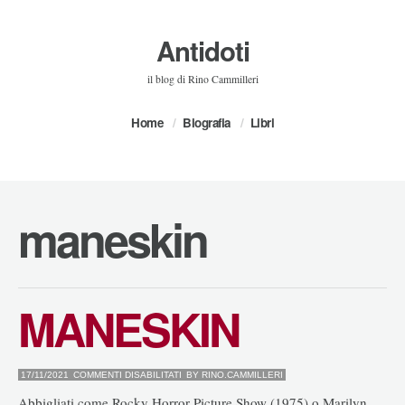
Antidoti
il blog di Rino Cammilleri
Home
Biografia
Libri
maneskin
MANESKIN
SU
17/11/2021
COMMENTI DISABILITATI
BY
RINO.CAMMILLERI
MANESKIN
Abbigliati come Rocky Horror Picture Show (1975) o Marilyn