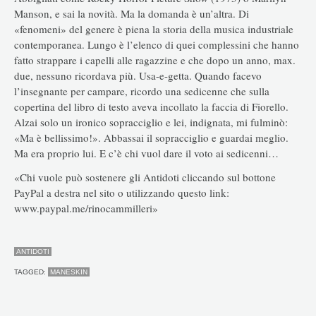
Manson, e sai la novità. Ma la domanda è un’altra. Di
«fenomeni» del genere è piena la storia della musica industriale
contemporanea. Lungo è l’elenco di quei complessini che hanno
fatto strappare i capelli alle ragazzine e che dopo un anno, max.
due, nessuno ricordava più. Usa-e-getta. Quando facevo
l’insegnante per campare, ricordo una sedicenne che sulla
copertina del libro di testo aveva incollato la faccia di Fiorello.
Alzai solo un ironico sopracciglio e lei, indignata, mi fulminò:
«Ma è bellissimo!». Abbassai il sopracciglio e guardai meglio.
Ma era proprio lui. E c’è chi vuol dare il voto ai sedicenni…
«Chi vuole può sostenere gli Antidoti cliccando sul bottone
PayPal a destra nel sito o utilizzando questo link:
www.paypal.me/rinocammilleri»
ANTIDOTI
TAGGED:
MANESKIN