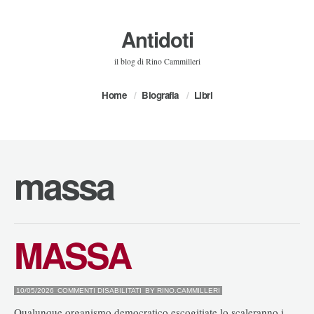
Antidoti
il blog di Rino Cammilleri
Home
Biografia
Libri
massa
MASSA
SU
10/05/2026
COMMENTI DISABILITATI
BY
RINO.CAMMILLERI
MASSA
Qualunque organismo democratico escogitiate lo scaleranno i