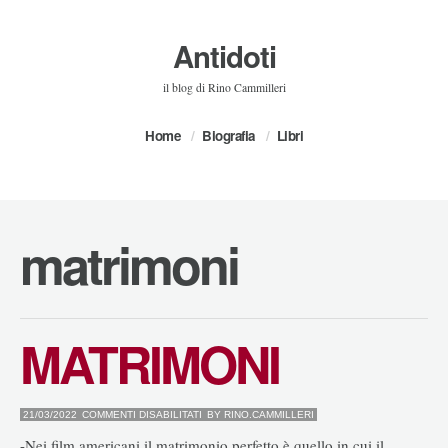
Antidoti
il blog di Rino Cammilleri
Home
Biografia
Libri
matrimoni
MATRIMONI
SU
21/03/2022
COMMENTI DISABILITATI
BY
RINO.CAMMILLERI
MATRIMONI
-Nei film americani il matrimonio perfetto è quello in cui il