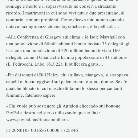
coniuge è morto e il sopravvissuto ne conserva straziante
ricordo. I matrimoni in cui sono vivi tutti e due presentano, al
contrario, sempre problemi. Come diceva mio nonno quando
notava incongruenze cinematografiche: eh, è la pellicola…
-Alla Conferenza di Glasgow sul clima « le Isole Marshall con
una popolazione di 60mila abitanti hanno inviato 35 delegati, gli
Usa con una popolazione di 320 milioni hanno inviato 169
delegati, come il Ghana che ha una popolazione di 41 milioni»
(E. Pedrocchi. Lnbq 16.3.22). Il buffet era gratis…
-Fin dai tempi di Bill Haley, chi strillava, piangeva, si strappava i
capelli e tirava reggiseni sul palco erano, e sono, donne. Se c’è
qualche filmato in cui maschietti fanno lo stesso per cantanti
femmine, fatemelo sapere.
«Chi vuole può sostenere gli Antidoti cliccando sul bottone
PayPal a destra nel sito o utilizzando questo link:
www.paypal.me/rinocammilleri»
IT 20N0103 001656 00000 1725846