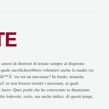
TE
 umori di direttori di testate sempre al disperato
 quale sacrificherebbero volentieri anche la madre (se
câ€™Ã¨ tra voi un mecenate? In fondo, neanche
 se non fossero esistiti i mecenati, ai quali
el lucro. Quei pochi che ho conosciuto io finanziano
lto lodevole, certo, ma anche indice, di questi tempi,