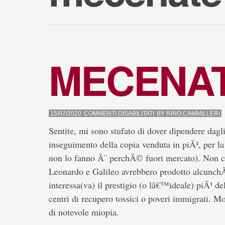
MECENA
SU
15/07/2020
COMMENTI DISABILITATI
BY
RINO.CAMMILLERI
MECENATE
Sentite, mi sono stufato di dover dipendere dagli
inseguimento della copia venduta in piÃ¹, per la
non lo fanno Ã¨ perchÃ© fuori mercato). Non 
Leonardo e Galileo avrebbero prodotto alcunchÃ©
interessa(va) il prestigio (o lâ€™ideale) piÃ¹ d
centri di recupero tossici o poveri immigrati. Mo
di notevole miopia.