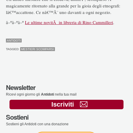
magicamente ritornato alla grande per la gioia degli etnografi:
lâ€™accattone. Ce nâ€™Ã¨ uno davanti a ogni negozio.
â–ºâ–ºâ–º
Le ultime novitÃ in libreria di Rino Cammilleri
.
ANTIDOTI
TAGGED:
MESTIERI SCOMPARSI
Newsletter
Ricevi ogni giorno gli
Antidoti
nella tua mail
Iscriviti
Sostieni
Sostieni gli Antidoti con una donazione