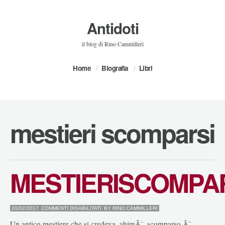
Antidoti
il blog di Rino Cammilleri
Home
Biografia
Libri
mestieri scomparsi
MESTIERISCOMPA
SU
20/02/2017
COMMENTI DISABILITATI
BY
RINO.CAMMILLERI
MESTIERISCOMPARSI
Un antico mestiere che si credeva, ahimÃ¨, scomparso Ã¨