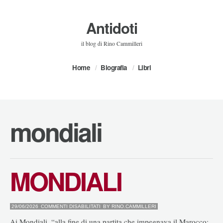
Antidoti
il blog di Rino Cammilleri
Home
Biografia
Libri
mondiali
MONDIALI
SU
29/06/2026
COMMENTI DISABILITATI
BY
RINO.CAMMILLERI
MONDIALI
Ai Mondiali, “alla fine di una partita che impegnava il Marocco: