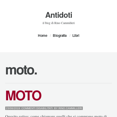
Antidoti
il blog di Rino Cammilleri
Home
Biografia
Libri
moto.
MOTO
SU
23/06/2019
COMMENTI DISABILITATI
BY
RINO.CAMMILLERI
MOTO
Quesito estivo: come chiamare quelli che si comprano moto di