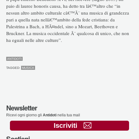
paio di lauree honoris causa, ha detto tra lâ€™altro che “in
nessun altro ambito culturale câ€™Ã¨ una musica di grandezza
pari a quella nata nellâ€™ambito della fede cristiana: da
Palestrina a Bach, a HÃ¤ndel, sino a Mozart, Beethoven e
Bruckner. La musica occidentale Ã¨ qualcosa di unico, che non
ha eguali nelle altre culture”.
ANTIDOTI
TAGGED:
MUSICA
Newsletter
Ricevi ogni giorno gli
Antidoti
nella tua mail
Iscriviti
Sostieni