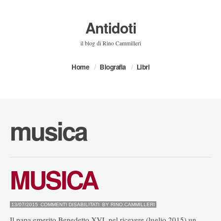
Antidoti
il blog di Rino Cammilleri
Home
Biografia
Libri
musica
MUSICA
SU
13/07/2015
COMMENTI DISABILITATI
BY
RINO.CAMMILLERI
MUSICA
Il papa emerito Benedetto XVI, nel ricevere (luglio 2015) un